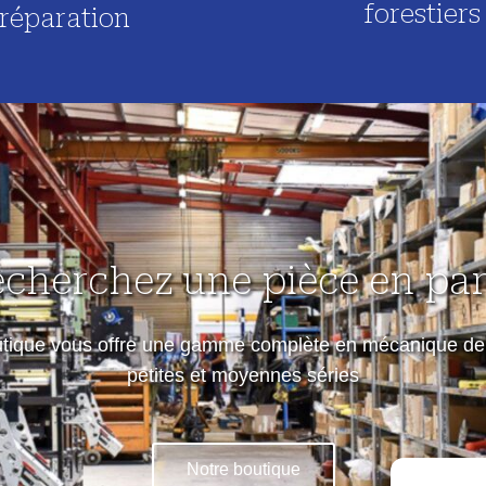
forestiers
réparation
echerchez une pièce en part
utique vous offre une gamme complète en mécanique de 
petites et moyennes séries
Notre boutique