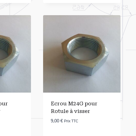
our
Ecrou M24G pour
r
Rotule à visser
9,00
€
Prix TTC