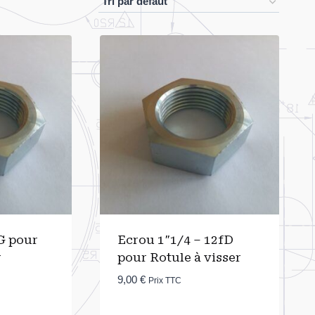
G pour
Ecrou 1″1/4 – 12fD
r
pour Rotule à visser
9,00
€
Prix TTC