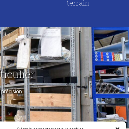
terrain
iculier
précision