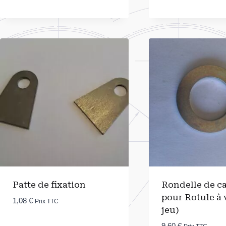
Patte de fixation
Rondelle de c
pour Rotule à v
1,08
€
Prix TTC
jeu)