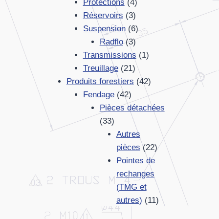
produits
4
Protections
4
3
produits
Réservoirs
3
produits
6
Suspension
6
3
produits
Radflo
3
produits
1
Transmissions
1
21
produit
Treuillage
21
produits
42
Produits forestiers
42
42
produits
Fendage
42
produits
Pièces détachées
33
33
produits
Autres
22
pièces
22
produits
Pointes de
rechanges
(TMG et
11
autres)
11
produits