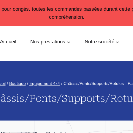
26 pour congés, toutes les commandes passées durant cette 
compréhension.
Accueil
Nos prestations
Notre société
eil
/
Boutique
/
Equipement 4x4
/
Châssis/Ponts/Supports/Rotules
- Pa
âssis/Ponts/Supports/Rotu