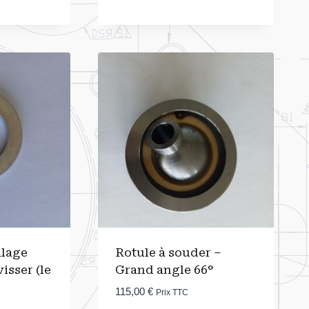
alage
Rotule à souder –
isser (le
Grand angle 66°
115,00
€
Prix TTC