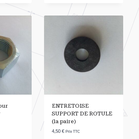
our
ENTRETOISE
r
SUPPORT DE ROTULE
(la paire)
4,50
€
Prix TTC