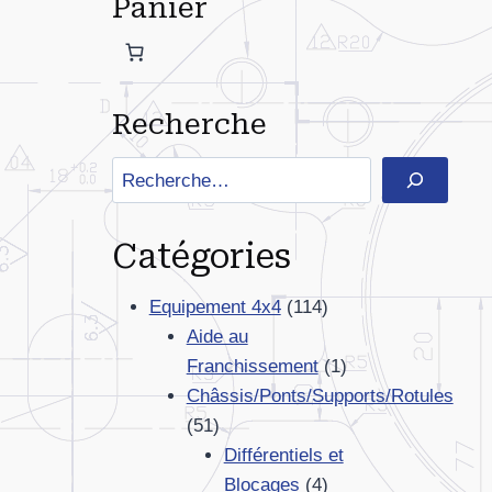
Panier
Recherche
Rechercher
Catégories
114
Equipement 4x4
114
produits
Aide au
1
Franchissement
1
produit
Châssis/Ponts/Supports/Rotules
51
51
produits
Différentiels et
4
Blocages
4