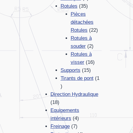
35
produits
Rotules
35
produits
Pièces
détachées
22
Rotules
22
produits
Rotules à
2
souder
2
produits
Rotules à
16
visser
16
15
produits
Supports
15
produits
Tirants de pont
1
1
produit
Direction Hydraulique
18
18
produits
Equipements
4
intérieurs
4
7
produits
Freinage
7