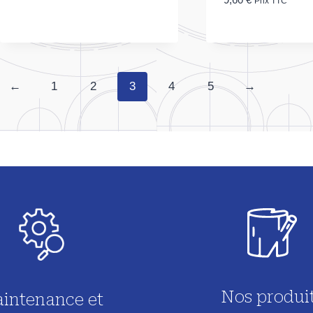
9,60
€
Prix TTC
←
1
2
3
4
5
→
Nos produi
intenance et