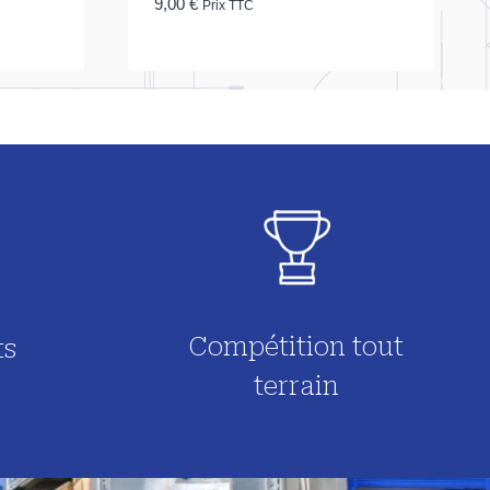
9,00
€
Prix TTC
Compétition tout
ts
terrain