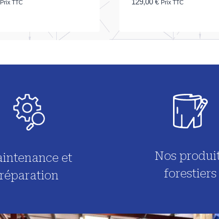
129,00
€
Prix TTC
Prix TTC
Nos produi
intenance et
forestiers
réparation