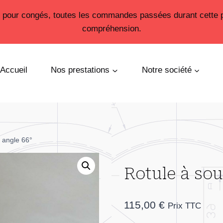
26 pour congés, toutes les commandes passées durant cette 
compréhension.
Accueil
Nos prestations
Notre société
 angle 66°
Rotule à so
115,00
€
Prix TTC