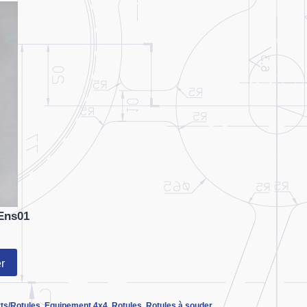
Ens01
r
ts/Rotules
,
Equipement 4x4
,
Rotules
,
Rotules à souder