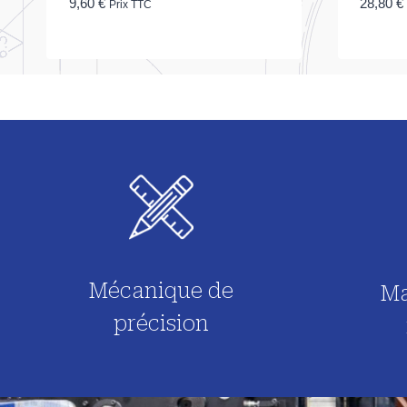
9,60
€
28,80
€
Prix TTC
Mécanique de
Ma
précision