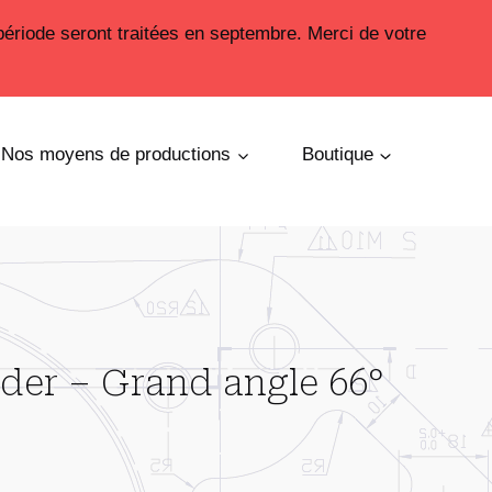
période seront traitées en septembre. Merci de votre
Nos moyens de productions
Boutique
uder – Grand angle 66°