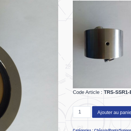
Code Article :
TRS-SSR1-
quantité
Ajouter au panie
de
Rotule
Catégories :
Châssis/Ponts/Suppor