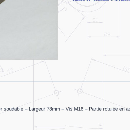
à
souder
-
Grand
angle
66°
r soudable – Largeur 78mm – Vis M16 – Partie rotulée en aci