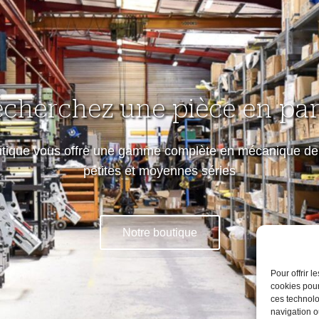
echerchez une pièce en part
utique vous offre une gamme complète en mécanique de 
petites et moyennes séries
Notre boutique
Pour offrir 
cookies pour
ces technolo
navigation ou