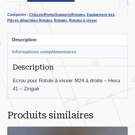
de
Ecrou
Catégories :
Châssis/Ponts/Supports/Rotules
,
Equipement 4x4
,
M24D
Pièces détachées Rotules
,
Rotules
,
Rotules à visser
pour
Rotule
Description
à
visser
Informations complémentaires
Description
Ecrou pour Rotule à visser M24 à droite – Hexa
41 – Zingué
Produits similaires