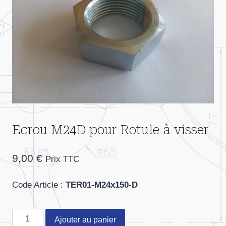
Ecrou M24D pour Rotule à visser
9,00
€
Prix TTC
Code Article :
TER01-M24x150-D
quantité
Ajouter au panier