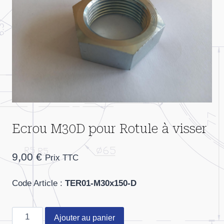
Ecrou M30D pour Rotule à visser
9,00
€
Prix TTC
Code Article :
TER01-M30x150-D
quantité
Ajouter au panier