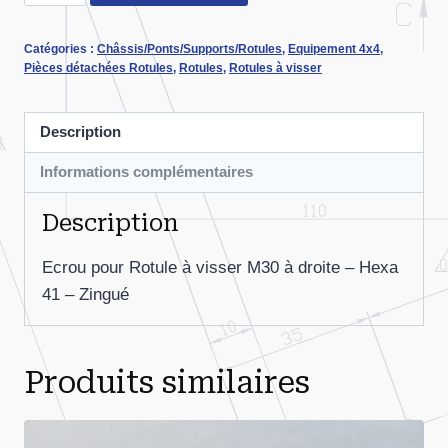
de
Ecrou
Catégories :
Châssis/Ponts/Supports/Rotules
,
Equipement 4x4
,
M30D
Pièces détachées Rotules
,
Rotules
,
Rotules à visser
pour
Rotule
Description
à
visser
Informations complémentaires
Description
Ecrou pour Rotule à visser M30 à droite – Hexa
41 – Zingué
Produits similaires