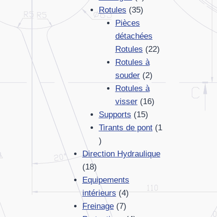
35
produits
Rotules
35
produits
Pièces
détachées
22
Rotules
22
produits
Rotules à
2
souder
2
produits
Rotules à
16
visser
16
15
produits
Supports
15
produits
Tirants de pont
1
1
produit
Direction Hydraulique
18
18
produits
Equipements
4
intérieurs
4
7
produits
Freinage
7