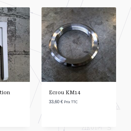
ation
Ecrou KM14
33,60
€
Prix TTC