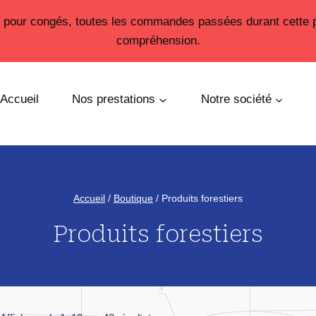
26 pour congés, toutes les commandes passées durant cette 
compréhension.
Accueil
Nos prestations
Notre société
Accueil
/
Boutique
/
Produits forestiers
Produits forestiers