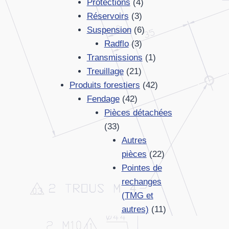
produits
4
Protections
4
3
produits
Réservoirs
3
produits
6
Suspension
6
3
produits
Radflo
3
produits
1
Transmissions
1
21
produit
Treuillage
21
produits
42
Produits forestiers
42
42
produits
Fendage
42
produits
Pièces détachées
33
33
produits
Autres
22
pièces
22
produits
Pointes de
rechanges
(TMG et
11
autres)
11
produits