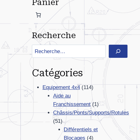
Panier
Recherche
Rechercher
Catégories
114
Equipement 4x4
114
produits
Aide au
1
Franchissement
1
produit
Châssis/Ponts/Supports/Rotules
51
51
produits
Différentiels et
4
Blocages
4