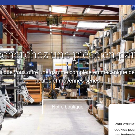
echerchez une pièce en part
utique vous offre une gamme complète en mécanique de 
petites et moyennes séries
Notre boutique
Pour offrir 
cookies pour