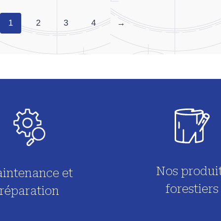
1
2
3
4
→
Nos produi
intenance et
forestiers
réparation