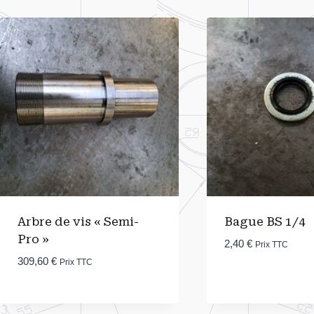
Arbre de vis « Semi-
Bague BS 1/4
Pro »
2,40
€
Prix TTC
309,60
€
Prix TTC