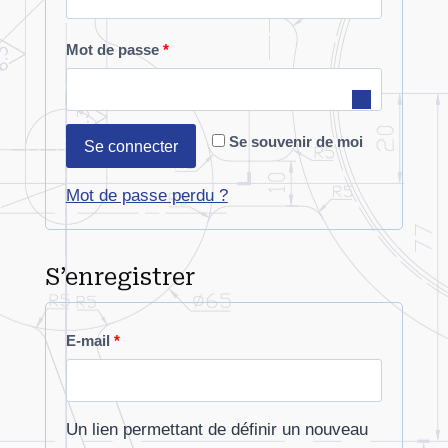
l
O
Mot de passe
*
i
b
g
l
a
Se souvenir de moi
Se connecter
i
t
g
Mot de passe perdu ?
o
a
i
t
S’enregistrer
r
o
e
i
O
E-mail
*
r
b
e
l
Un lien permettant de définir un nouveau
i