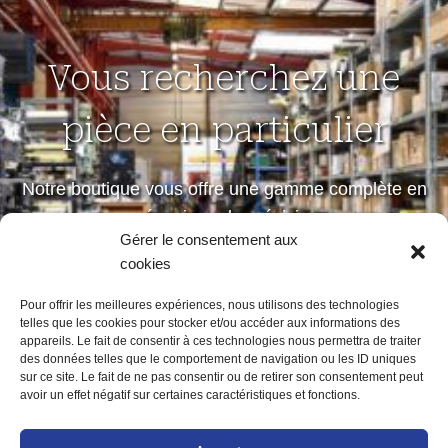
Vous recherchez une
pièce en particulier
Notre boutique vous offre une gamme complète en
mécanique de précision
Gérer le consentement aux
petites et moyennes séries
cookies
Pour offrir les meilleures expériences, nous utilisons des technologies
telles que les cookies pour stocker et/ou accéder aux informations des
Notre boutique
appareils. Le fait de consentir à ces technologies nous permettra de traiter
des données telles que le comportement de navigation ou les ID uniques
sur ce site. Le fait de ne pas consentir ou de retirer son consentement peut
avoir un effet négatif sur certaines caractéristiques et fonctions.