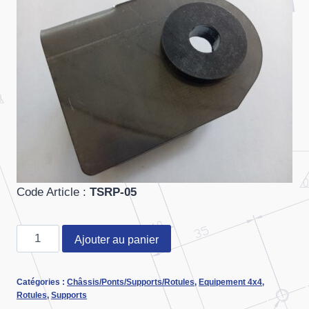
Code Article
:
TSRP-05
quantité
Ajouter au panier
de
ENTRETOISE
Catégories :
Châssis/Ponts/Supports/Rotules
,
Equipement 4x4
,
SUPPORT
Rotules
,
Supports
DE