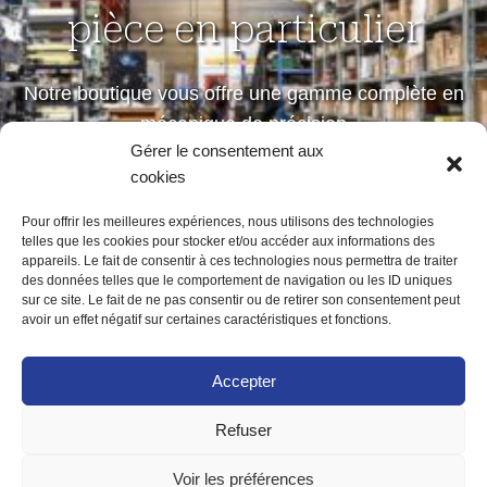
pièce en particulier
Notre boutique vous offre une gamme complète en
mécanique de précision
Gérer le consentement aux
petites et moyennes séries
cookies
Pour offrir les meilleures expériences, nous utilisons des technologies
telles que les cookies pour stocker et/ou accéder aux informations des
Notre boutique
appareils. Le fait de consentir à ces technologies nous permettra de traiter
des données telles que le comportement de navigation ou les ID uniques
sur ce site. Le fait de ne pas consentir ou de retirer son consentement peut
avoir un effet négatif sur certaines caractéristiques et fonctions.
Accepter
Refuser
ACCUEIL
MENTIONS LÉGALES
POLITIQUE DE CONFIDENTIALITÉ
Voir les préférences