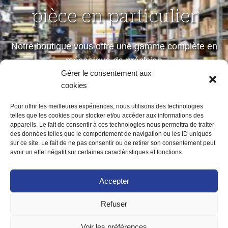
pièce en particulier
Notre boutique vous offre une gamme complète en
mécanique de précision
Gérer le consentement aux
petites et moyennes séries
cookies
Pour offrir les meilleures expériences, nous utilisons des technologies
telles que les cookies pour stocker et/ou accéder aux informations des
Notre boutique
appareils. Le fait de consentir à ces technologies nous permettra de traiter
des données telles que le comportement de navigation ou les ID uniques
sur ce site. Le fait de ne pas consentir ou de retirer son consentement peut
avoir un effet négatif sur certaines caractéristiques et fonctions.
Accepter
Refuser
ACCUEIL
MENTIONS LÉGALES
POLITIQUE DE CONFIDENTIALITÉ
Voir les préférences