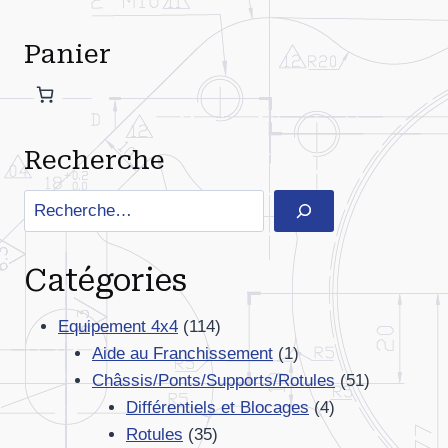
Panier
Recherche
Rechercher
Catégories
114
Equipement 4x4
114
produits
1
Aide au Franchissement
1
produit
51
Châssis/Ponts/Supports/Rotules
51
4
produits
Différentiels et Blocages
4
35
produits
Rotules
35