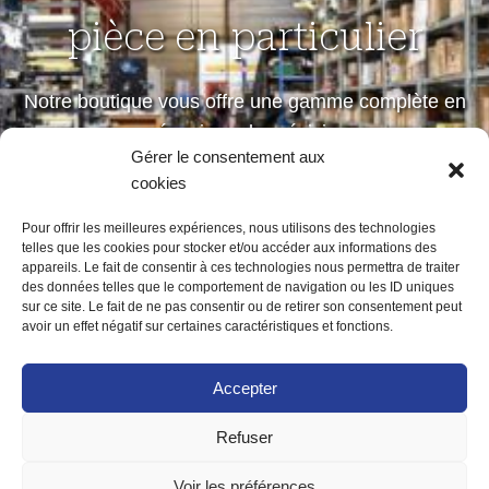
pièce en particulier
Notre boutique vous offre une gamme complète en
mécanique de précision
Gérer le consentement aux
petites et moyennes séries
cookies
Pour offrir les meilleures expériences, nous utilisons des technologies
telles que les cookies pour stocker et/ou accéder aux informations des
Notre boutique
appareils. Le fait de consentir à ces technologies nous permettra de traiter
des données telles que le comportement de navigation ou les ID uniques
sur ce site. Le fait de ne pas consentir ou de retirer son consentement peut
avoir un effet négatif sur certaines caractéristiques et fonctions.
Accepter
Refuser
ACCUEIL
MENTIONS LÉGALES
POLITIQUE DE CONFIDENTIALITÉ
Voir les préférences