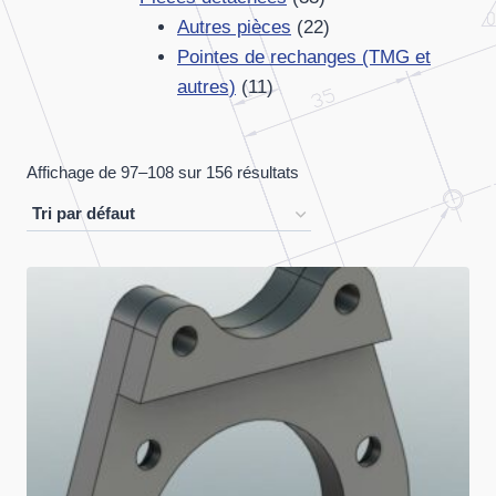
produits
22
Autres pièces
22
produits
Pointes de rechanges (TMG et
11
autres)
11
produits
Affichage de 97–108 sur 156 résultats