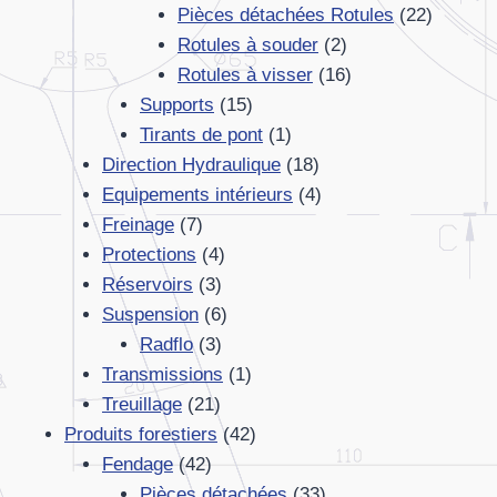
produits
22
Pièces détachées Rotules
22
2
produits
Rotules à souder
2
produits
16
Rotules à visser
16
15
produits
Supports
15
produits
1
Tirants de pont
1
produit
18
Direction Hydraulique
18
produits
4
Equipements intérieurs
4
7
produits
Freinage
7
produits
4
Protections
4
3
produits
Réservoirs
3
produits
6
Suspension
6
3
produits
Radflo
3
produits
1
Transmissions
1
21
produit
Treuillage
21
produits
42
Produits forestiers
42
42
produits
Fendage
42
produits
33
Pièces détachées
33