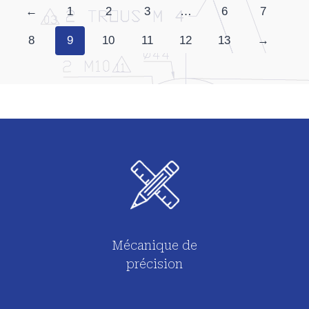
←
1
2
3
…
6
7
8
9
10
11
12
13
→
Mécanique de
précision