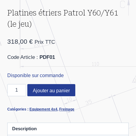
Platines étriers Patrol Y60/Y61
(le jeu)
318,00
€
Prix TTC
Code Article :
PDF01
Disponible sur commande
quantité
Ajouter au panier
de
Platines
Catégories :
Equipement 4x4
,
Freinage
étriers
Patrol
Y60/Y61
Description