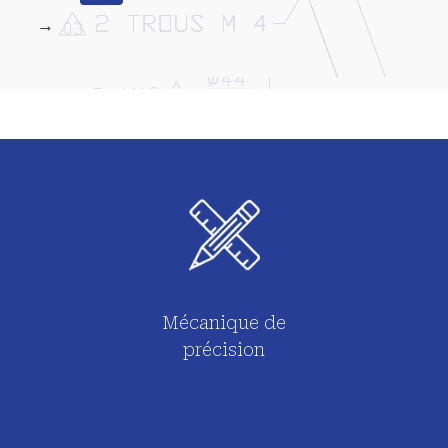
→
Mécanique de
précision