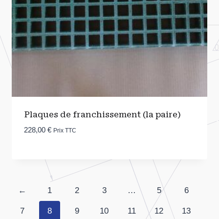
Plaques de franchissement (la paire)
228,00
€
Prix TTC
←
1
2
3
…
5
6
7
8
9
10
11
12
13