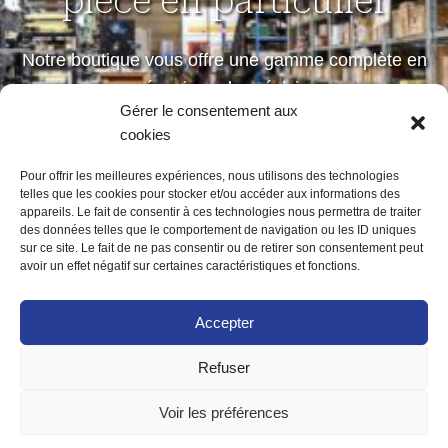
pièce en particulier
Notre boutique vous offre une gamme complète en
mécanique de précision
Gérer le consentement aux
petites et moyennes séries
cookies
Pour offrir les meilleures expériences, nous utilisons des technologies
telles que les cookies pour stocker et/ou accéder aux informations des
Notre boutique
appareils. Le fait de consentir à ces technologies nous permettra de traiter
des données telles que le comportement de navigation ou les ID uniques
sur ce site. Le fait de ne pas consentir ou de retirer son consentement peut
avoir un effet négatif sur certaines caractéristiques et fonctions.
Accepter
Refuser
ACCUEIL
MENTIONS LÉGALES
POLITIQUE DE CONFIDENTIALITÉ
Voir les préférences
POLITIQUE DE COOKIES (UE)
CONTACT