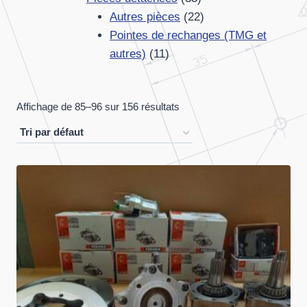
produits
22
Autres pièces
22
produits
Pointes de rechanges (TMG et
11
autres)
11
produits
Affichage de 85–96 sur 156 résultats