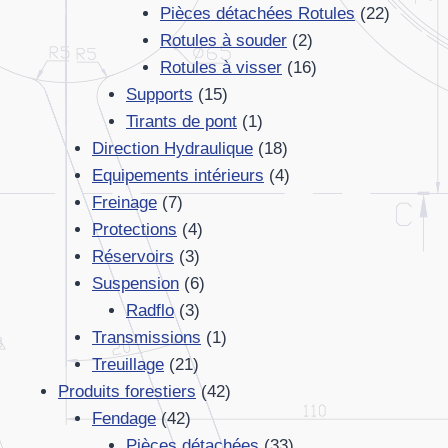
produits
22
Pièces détachées Rotules
22
2
produits
Rotules à souder
2
produits
16
Rotules à visser
16
15
produits
Supports
15
produits
1
Tirants de pont
1
produit
18
Direction Hydraulique
18
produits
4
Equipements intérieurs
4
7
produits
Freinage
7
produits
4
Protections
4
3
produits
Réservoirs
3
produits
6
Suspension
6
3
produits
Radflo
3
produits
1
Transmissions
1
21
produit
Treuillage
21
produits
42
Produits forestiers
42
42
produits
Fendage
42
produits
33
Pièces détachées
33