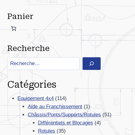
Panier
Recherche
Rechercher
Catégories
114
Equipement 4x4
114
produits
1
Aide au Franchissement
1
produit
51
Châssis/Ponts/Supports/Rotules
51
4
produits
Différentiels et Blocages
4
35
produits
Rotules
35