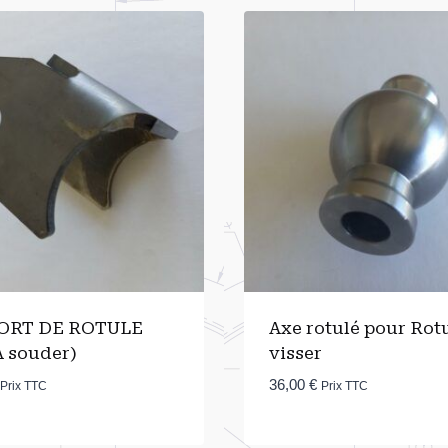
ORT DE ROTULE
Axe rotulé pour Rotu
A souder)
visser
36,00
€
Prix TTC
Prix TTC