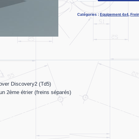
de
Platines
Catégories :
Equipement 4x4
,
Frei
étriers
LR
Discovery2-
Td5
(le
jeu)
Rover Discovery2 (Td5)
r un 2ème étrier (freins séparés)