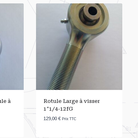
le à
Rotule Large à visser
1″1/4-12fG
129,00
€
Prix TTC