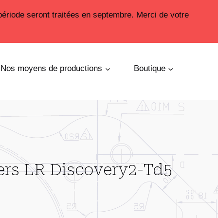
période seront traitées en septembre. Merci de votre
Nos moyens de productions
Boutique
iers LR Discovery2-Td5