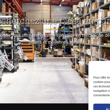
echerchez une pièce en part
utique vous offre une gamme complète en mécanique de 
petites et moyennes séries
Notre boutique
Pour offrir 
cookies pour
ces technolo
navigation ou
consentement
Ac