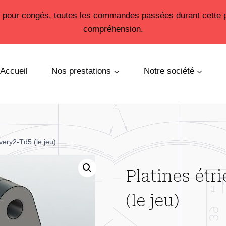
26 pour congés, toutes les commandes passées durant cette 
compréhension.
Accueil
Nos prestations
Notre société
very2-Td5 (le jeu)
Platines étr
(le jeu)