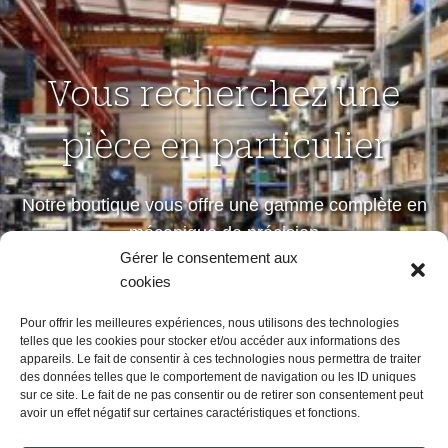
Vous recherchez une
pièce en particulier
Notre boutique vous offre une gamme complète en
mécanique de précision
Gérer le consentement aux
petites et moyennes séries
cookies
Pour offrir les meilleures expériences, nous utilisons des technologies
telles que les cookies pour stocker et/ou accéder aux informations des
Notre boutique
appareils. Le fait de consentir à ces technologies nous permettra de traiter
des données telles que le comportement de navigation ou les ID uniques
sur ce site. Le fait de ne pas consentir ou de retirer son consentement peut
avoir un effet négatif sur certaines caractéristiques et fonctions.