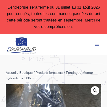
Aller
L'entreprise sera fermé du 31 juillet au 31 août 2026
au
pour congés, toutes les commandes passées durant
contenu
cette période seront traitées en septembre. Merci de
votre compréhension.
Accueil
/
Boutique
/
Produits forestiers
/
Fendage
/
Moteur
hydraulique 500cm3