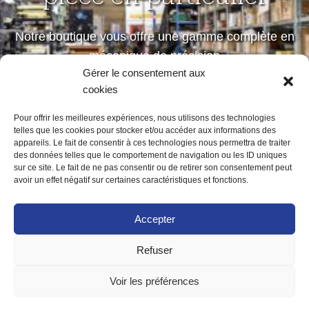
Notre boutique vous offre une gamme complète en
mécanique de précision
Gérer le consentement aux
petites et moyennes séries
cookies
Pour offrir les meilleures expériences, nous utilisons des technologies
telles que les cookies pour stocker et/ou accéder aux informations des
Notre boutique
appareils. Le fait de consentir à ces technologies nous permettra de traiter
des données telles que le comportement de navigation ou les ID uniques
sur ce site. Le fait de ne pas consentir ou de retirer son consentement peut
avoir un effet négatif sur certaines caractéristiques et fonctions.
Accepter
Refuser
ACCUEIL
MENTIONS LÉGALES
POLITIQUE DE CONFIDENTIALITÉ
Voir les préférences
POLITIQUE DE COOKIES (UE)
CONTACT