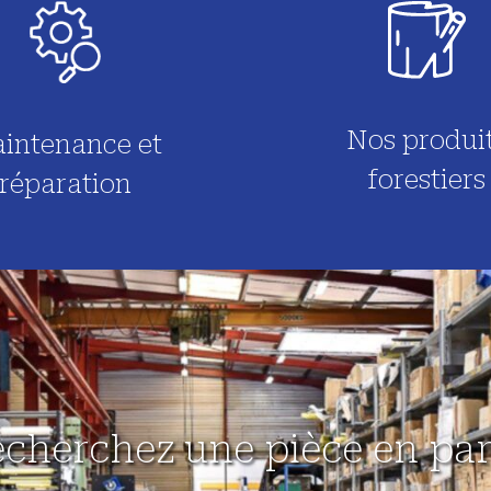
Nos produi
intenance et
forestiers
réparation
echerchez une pièce en part