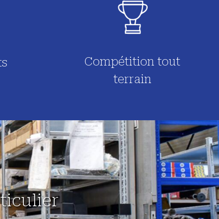
Compétition tout
ts
terrain
iculier