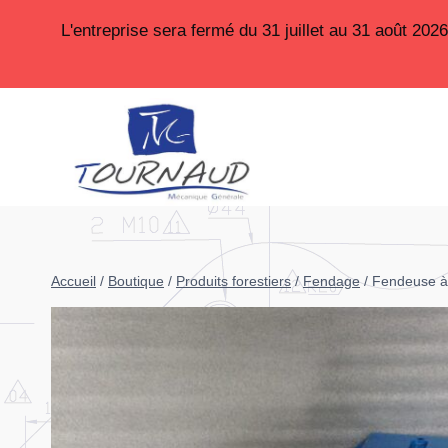
Aller
L'entreprise sera fermé du 31 juillet au 31 août 20
au
contenu
Accueil
/
Boutique
/
Produits forestiers
/
Fendage
/
Fendeuse à 