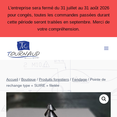
Aller
L'entreprise sera fermé du 31 juillet au 31 août 2026
au
pour congés, toutes les commandes passées durant
contenu
cette période seront traitées en septembre. Merci de
votre compréhension.
Accueil
/
Boutique
/
Produits forestiers
/
Fendage
/
Pointe de
rechange type « SUIRE » filetée