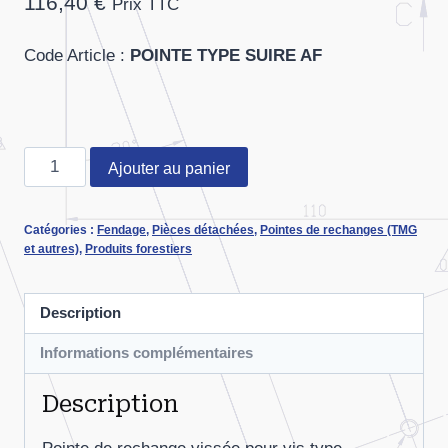
116,40
€
Prix TTC
Code Article :
POINTE TYPE SUIRE AF
quantité
Ajouter au panier
de
Pointe
Catégories :
Fendage
,
Pièces détachées
,
Pointes de rechanges (TMG
de
et autres)
,
Produits forestiers
rechange
type
Description
"SUIRE"
filetée
Informations complémentaires
Description