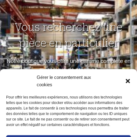
Vous recherchez une
pièce en particulier
Notre boutique vous offre une gamme complète en
mécanique de précision
Gérer le consentement aux
petites et moyennes séries
cookies
Pour offrir les meilleures expériences, nous utilisons des technologies
telles que les cookies pour stocker et/ou accéder aux informations des
Notre boutique
appareils. Le fait de consentir à ces technologies nous permettra de traiter
des données telles que le comportement de navigation ou les ID uniques
sur ce site. Le fait de ne pas consentir ou de retirer son consentement peut
avoir un effet négatif sur certaines caractéristiques et fonctions.