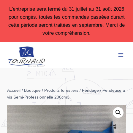
Aller
L'entreprise sera fermé du 31 juillet au 31 août 2026
au
pour congés, toutes les commandes passées durant
contenu
cette période seront traitées en septembre. Merci de
votre compréhension.
Accueil
/
Boutique
/
Produits forestiers
/
Fendage
/
Fendeuse à
vis Semi-Professionnelle 200cm3