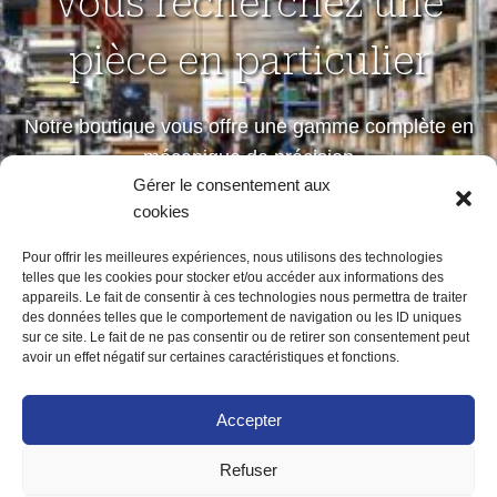
Vous recherchez une
pièce en particulier
Notre boutique vous offre une gamme complète en
mécanique de précision
Gérer le consentement aux
petites et moyennes séries
cookies
Pour offrir les meilleures expériences, nous utilisons des technologies
telles que les cookies pour stocker et/ou accéder aux informations des
Notre boutique
appareils. Le fait de consentir à ces technologies nous permettra de traiter
des données telles que le comportement de navigation ou les ID uniques
sur ce site. Le fait de ne pas consentir ou de retirer son consentement peut
avoir un effet négatif sur certaines caractéristiques et fonctions.
Accepter
Refuser
ACCUEIL
MENTIONS LÉGALES