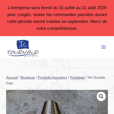
Aller
L'entreprise sera fermé du 31 juillet au 31 août 2026
au
pour congés, toutes les commandes passées durant
contenu
cette période seront traitées en septembre. Merci de
votre compréhension.
Accueil
/
Boutique
/
Produits forestiers
/
Fendage
/
Vis Double
Filet