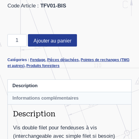
Code Article :
TFV01-BIS
quantité
Ajouter au panier
de
Vis
Catégories :
Fendage
,
Pièces détachées
,
Pointes de rechanges (TMG
Double
et autres)
,
Produits forestiers
Filet
Description
Informations complémentaires
Description
Vis double filet pour fendeuses à vis
(interchangeable avec simple filet si besoin)