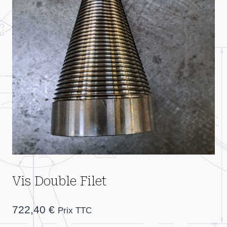
Vis Double Filet
722,40
€
Prix TTC