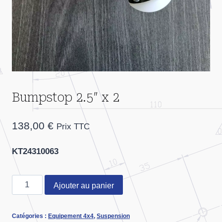
Bumpstop 2.5″ x 2
138,00
€
Prix TTC
KT24310063
quantité
Ajouter au panier
de
Bumpstop
Catégories :
Equipement 4x4
,
Suspension
2.5"