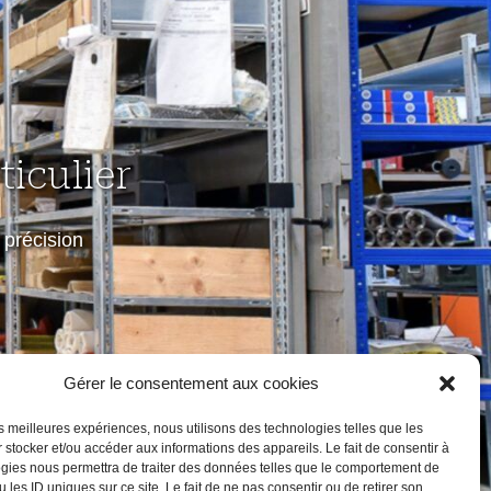
iculier
précision
Gérer le consentement aux cookies
les meilleures expériences, nous utilisons des technologies telles que les
 stocker et/ou accéder aux informations des appareils. Le fait de consentir à
gies nous permettra de traiter des données telles que le comportement de
 les ID uniques sur ce site. Le fait de ne pas consentir ou de retirer son