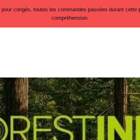
26 pour congés, toutes les commandes passées durant cette 
Accueil
Nos prestations
Notre société
compréhension.