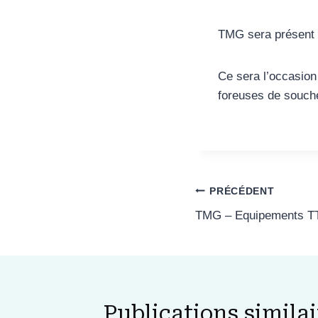
TMG sera présent
Ce sera l’occasio
foreuses de souch
Navigation
PRÉCÉDENT
TMG – Equipements T
de
l’article
Publications similai