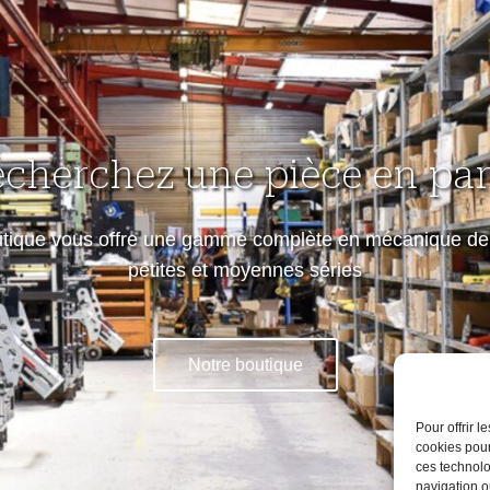
echerchez une pièce en part
utique vous offre une gamme complète en mécanique de 
petites et moyennes séries
Notre boutique
Pour offrir 
cookies pour
ces technolo
navigation ou