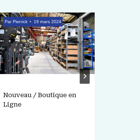
Par
Pierrick
19 mars 2024
Par
Emilie
Nouveau / Boutique en
TMG – 
Ligne
Foresti