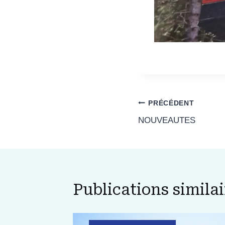
Navigation
PRÉCÉDENT
NOUVEAUTES
de
l’article
Publications similai