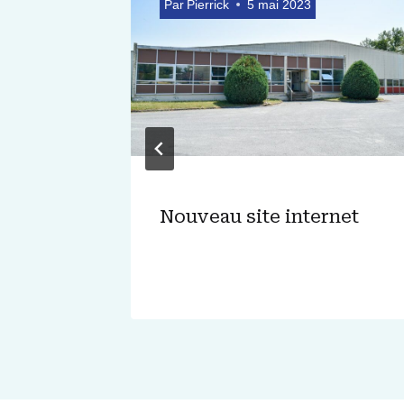
025
Par
Pierrick
5 mai 2023
Nouveau site internet