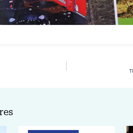
T
res