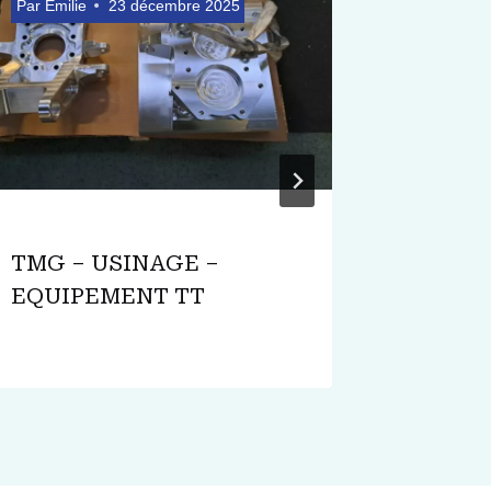
Par
Emilie
23 décembre 2025
Par
Emilie
TMG – USINAGE –
TMG – 
EQUIPEMENT TT