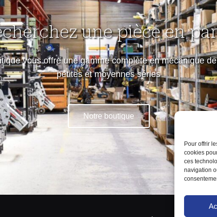
echerchez une pièce en part
utique vous offre une gamme complète en mécanique de 
petites et moyennes séries
Notre boutique
Pour offrir 
cookies pour
ces technolo
navigation ou
consentement
Ac