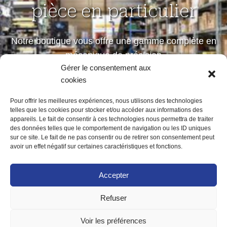
pièce en particulier
Notre boutique vous offre une gamme complète en
mécanique de précision
Gérer le consentement aux
petites et moyennes séries
cookies
Pour offrir les meilleures expériences, nous utilisons des technologies
telles que les cookies pour stocker et/ou accéder aux informations des
Notre boutique
appareils. Le fait de consentir à ces technologies nous permettra de traiter
des données telles que le comportement de navigation ou les ID uniques
sur ce site. Le fait de ne pas consentir ou de retirer son consentement peut
avoir un effet négatif sur certaines caractéristiques et fonctions.
Accepter
Refuser
ACCUEIL
MENTIONS LÉGALES
POLITIQUE DE CONFIDENTIALITÉ
Voir les préférences