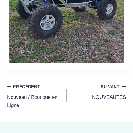
Navigation
PRÉCÉDENT
SUIVANT
Nouveau / Boutique en
NOUVEAUTES
de
Ligne
l’article