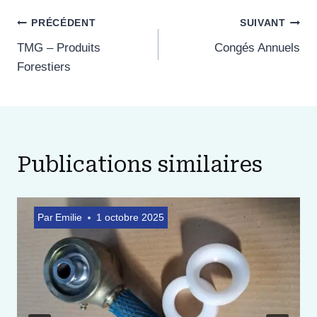
Navigation
PRÉCÉDENT
SUIVANT
TMG – Produits
Congés Annuels
de
Forestiers
l’article
Publications similaires
Par
Emilie
1 octobre 2025