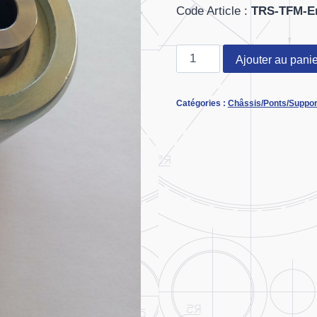
Code Article :
TRS-TFM-E
quantité
Ajouter au panie
de
Rotule
Catégories :
Châssis/Ponts/Suppor
Large
à
visser
1"1/4-
12fD