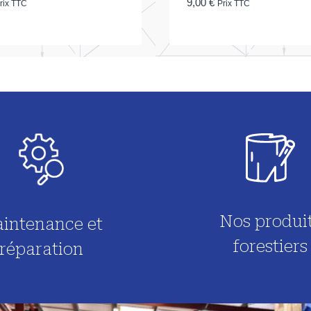
9,00
€
rix TTC
Prix TTC
Nos produi
intenance et
forestiers
réparation