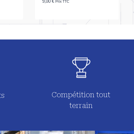
9,00
€
Prix TTC
Compétition tout
ts
terrain