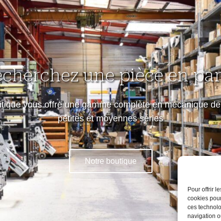
echerchez une pièce en part
utique vous offre une gamme complète en mécanique de 
petites et moyennes séries
Notre boutique
Pour offrir 
cookies pour
ces technolo
navigation ou