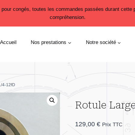
26 pour congés, toutes les commandes passées durant cette 
compréhension.
Accueil
Nos prestations
Notre société
1/4-12fD
Rotule Large
129,00
€
Prix TTC