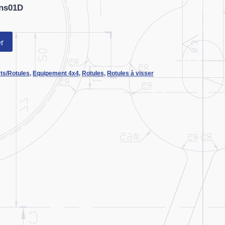
ns01D
r
ts/Rotules
,
Equipement 4x4
,
Rotules
,
Rotules à visser