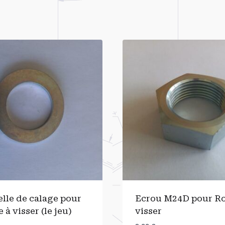
lle de calage pour
Ecrou M24D pour Ro
 à visser (le jeu)
visser