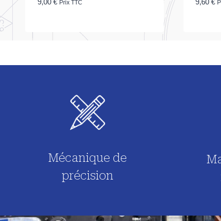
9,00
€
9,60
€
Prix TTC
P
Mécanique de
Ma
précision