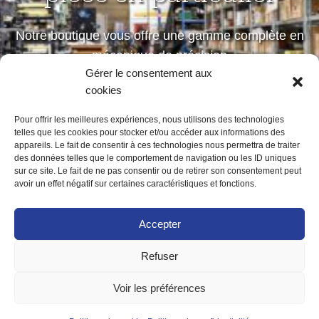
Notre boutique vous offre une gamme complète en
mécanique de précision
Gérer le consentement aux
petites et moyennes séries
cookies
Pour offrir les meilleures expériences, nous utilisons des technologies
telles que les cookies pour stocker et/ou accéder aux informations des
Notre boutique
appareils. Le fait de consentir à ces technologies nous permettra de traiter
des données telles que le comportement de navigation ou les ID uniques
sur ce site. Le fait de ne pas consentir ou de retirer son consentement peut
avoir un effet négatif sur certaines caractéristiques et fonctions.
Accepter
Refuser
ACCUEIL
MENTIONS LÉGALES
POLITIQUE DE CONFIDENTIALITÉ
Voir les préférences
POLITIQUE DE COOKIES (UE)
CONTACT