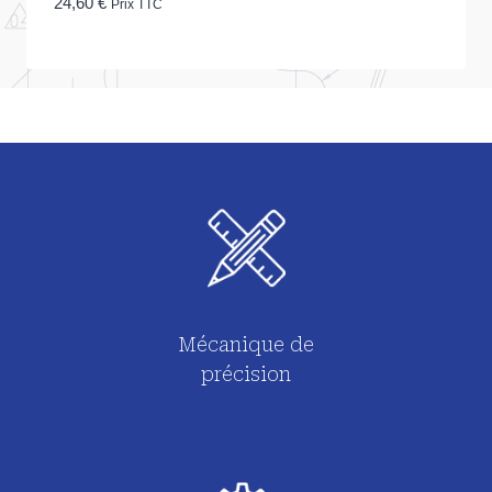
24,60
€
Prix TTC
Mécanique de
précision