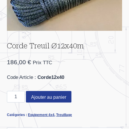
Corde Treuil Ø12x40m
186,00
€
Prix TTC
Code Article
:
Corde12x40
quantité
Ajouter au panier
de
Corde
Catégories :
Equipement 4x4
,
Treuillage
Treuil
Ø12x40m