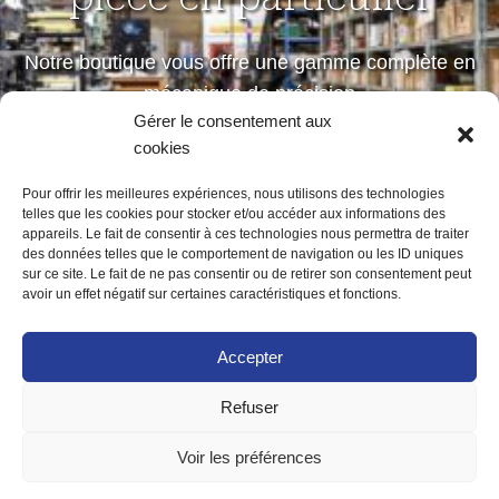
Notre boutique vous offre une gamme complète en
mécanique de précision
Gérer le consentement aux
petites et moyennes séries
cookies
Pour offrir les meilleures expériences, nous utilisons des technologies
telles que les cookies pour stocker et/ou accéder aux informations des
Notre boutique
appareils. Le fait de consentir à ces technologies nous permettra de traiter
des données telles que le comportement de navigation ou les ID uniques
sur ce site. Le fait de ne pas consentir ou de retirer son consentement peut
avoir un effet négatif sur certaines caractéristiques et fonctions.
Accepter
Refuser
ACCUEIL
MENTIONS LÉGALES
POLITIQUE DE CONFIDENTIALITÉ
Voir les préférences
POLITIQUE DE COOKIES (UE)
CONTACT