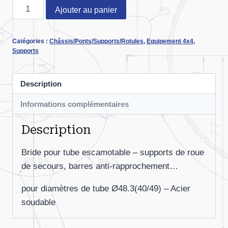
quantité
Ajouter au panier
de
Bride
Catégories :
Châssis/Ponts/Supports/Rotules
,
Equipement 4x4
,
de
Supports
tube
escamotable
Description
pour
Ø48.3
Informations complémentaires
Description
Bride pour tube escamotable – supports de roue
de secours, barres anti-rapprochement…
pour diamètres de tube Ø48.3(40/49) – Acier
soudable