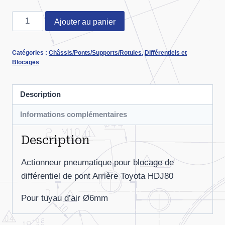
quantité
Ajouter au panier
de
Actionneur
Catégories :
Châssis/Ponts/Supports/Rotules
,
Différentiels et
Blocage
Blocages
de
diff.
Description
HDJ80
AR
Informations complémentaires
Description
Actionneur pneumatique pour blocage de
différentiel de pont Arrière Toyota HDJ80
Pour tuyau d’air Ø6mm