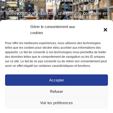
Notre boutique vous offre une gamme complète en
mécanique de précision
Gérer le consentement aux
petites et moyennes séries
cookies
Pour offrir les meilleures expériences, nous utilisons des technologies
telles que les cookies pour stocker et/ou accéder aux informations des
Notre boutique
appareils. Le fait de consentir à ces technologies nous permettra de traiter
des données telles que le comportement de navigation ou les ID uniques
sur ce site. Le fait de ne pas consentir ou de retirer son consentement peut
avoir un effet négatif sur certaines caractéristiques et fonctions.
Accepter
Refuser
ACCUEIL
MENTIONS LÉGALES
POLITIQUE DE CONFIDENTIALITÉ
Voir les préférences
POLITIQUE DE COOKIES (UE)
CONTACT