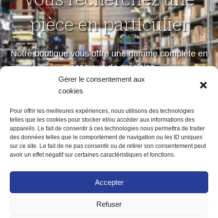
pièce en particulier
Notre boutique vous offre une gamme complète en
mécanique de précision
Gérer le consentement aux
petites et moyennes séries
cookies
Pour offrir les meilleures expériences, nous utilisons des technologies
telles que les cookies pour stocker et/ou accéder aux informations des
Notre boutique
appareils. Le fait de consentir à ces technologies nous permettra de traiter
des données telles que le comportement de navigation ou les ID uniques
sur ce site. Le fait de ne pas consentir ou de retirer son consentement peut
avoir un effet négatif sur certaines caractéristiques et fonctions.
Accepter
Refuser
ACCUEIL
MENTIONS LÉGALES