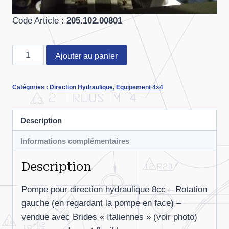
Code Article :
205.102.00801
quantité
Ajouter au panier
de
Pompe
Catégories :
Direction Hydraulique
,
Equipement 4x4
8cc
rotation
gauche
Description
pour
Informations complémentaires
direction
hydraulique
Description
Pompe pour direction hydraulique 8cc – Rotation
gauche (en regardant la pompe en face) –
vendue avec Brides « Italiennes » (voir photo)