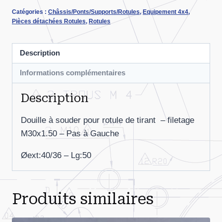
Douille
Catégories :
Châssis/Ponts/Supports/Rotules
,
Equipement 4x4
,
à
Pièces détachées Rotules
,
Rotules
souder
M30x1.5
Description
G
Informations complémentaires
Description
Douille à souder pour rotule de tirant – filetage
M30x1.50 – Pas à Gauche
Øext:40/36 – Lg:50
Produits similaires