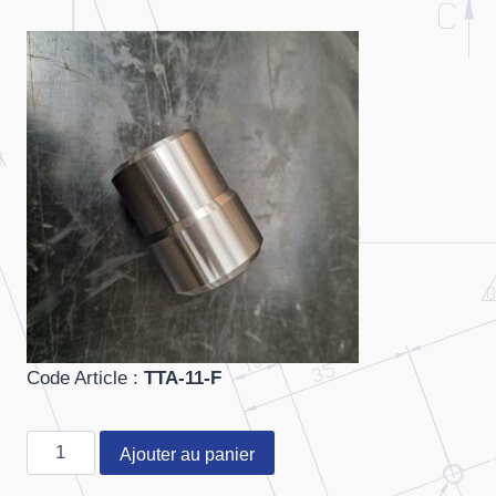
Code Article :
TTA-11-F
quantité
Ajouter au panier
de