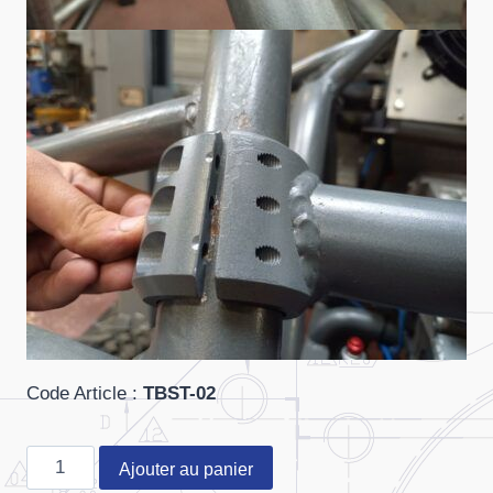
Code Article
:
TBST-02
quantité
Ajouter au panier
de