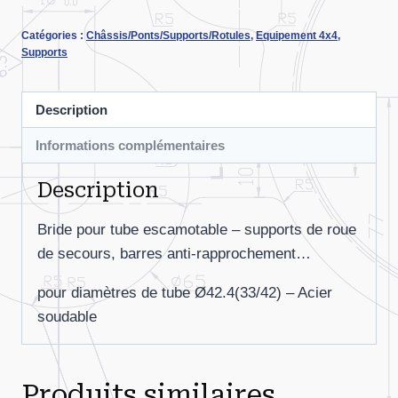
Bride
Catégories :
Châssis/Ponts/Supports/Rotules
,
Equipement 4x4
,
de
Supports
tube
escamotable
Description
pour
Ø42.4
Informations complémentaires
Description
Bride pour tube escamotable – supports de roue
de secours, barres anti-rapprochement…
pour diamètres de tube Ø42.4(33/42) – Acier
soudable
Produits similaires