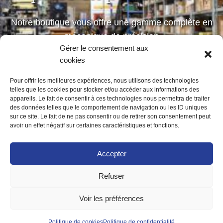
Notre boutique vous offre une gamme complète en
mécanique de précision
Gérer le consentement aux
petites et moyennes séries
cookies
Pour offrir les meilleures expériences, nous utilisons des technologies
telles que les cookies pour stocker et/ou accéder aux informations des
Notre boutique
appareils. Le fait de consentir à ces technologies nous permettra de traiter
des données telles que le comportement de navigation ou les ID uniques
sur ce site. Le fait de ne pas consentir ou de retirer son consentement peut
avoir un effet négatif sur certaines caractéristiques et fonctions.
Accepter
Refuser
ACCUEIL
MENTIONS LÉGALES
POLITIQUE DE CONFIDENTIALITÉ
Voir les préférences
POLITIQUE DE COOKIES (UE)
CONTACT
Politique de cookies
Politique de confidentialité